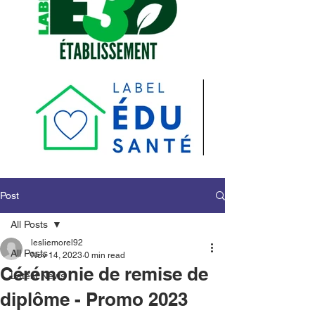
Post
All Posts
lesliemorel92
All Posts
Nov 14, 2023
0 min read
Cérémonie de remise de
Latest News
diplôme - Promo 2023