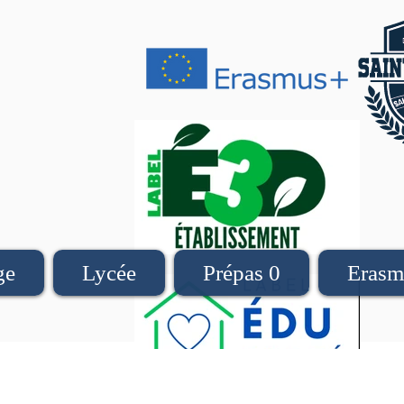
ge
Lycée
Prépas 0
Erasm