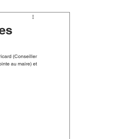
tes
card (Conseiller 
nte au maire) et 