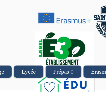
ge
Lycée
Prépas 0
Erasm