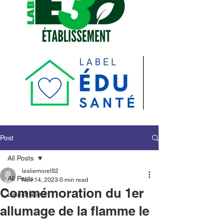
Post
All Posts
lesliemorel92
All Posts
Nov 14, 2023
0 min read
Commémoration du 1er
Latest News
allumage de la flamme le