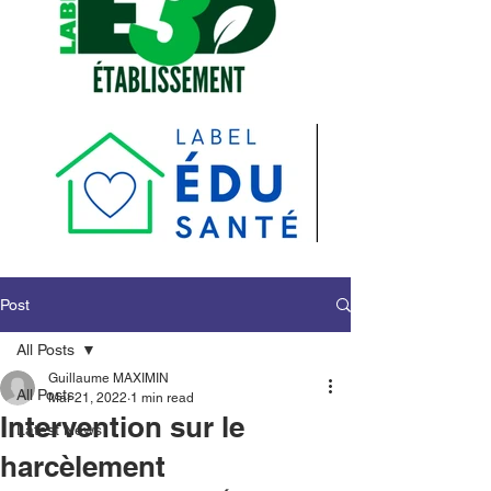
Post
All Posts
Guillaume MAXIMIN
All Posts
Mar 21, 2022
1 min read
Intervention sur le
Latest News
harcèlement