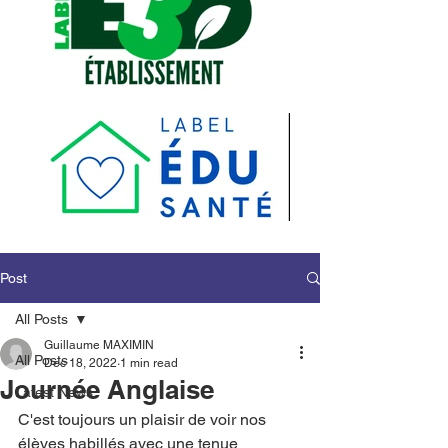
Post
All Posts
Guillaume MAXIMIN
All Posts
Dec 18, 2022
1 min read
Journée Anglaise
Latest News
C'est toujours un plaisir de voir nos 
élèves habillés avec une tenue 