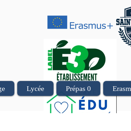
ge
Lycée
Prépas 0
Erasm