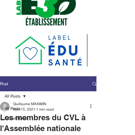
Post
All Posts
Guillaume MAXIMIN
All Posts
Nov 15, 2021
1 min read
Les membres du CVL à
Latest News
l'Assemblée nationale