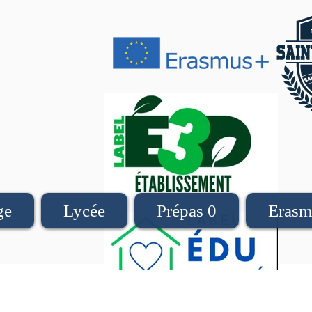
ge
Lycée
Prépas 0
Erasm