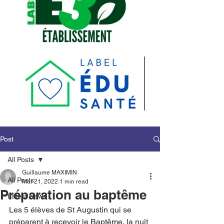
Post
All Posts
Guillaume MAXIMIN
All Posts
Mar 21, 2022
1 min read
Préparation au baptême
Latest News
Les 5 élèves de St Augustin qui se 
préparent à recevoir le Baptême, la nuit 