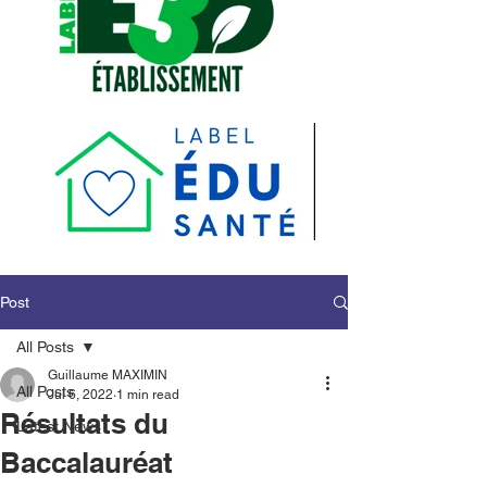
Post
All Posts
Guillaume MAXIMIN
All Posts
Jul 6, 2022
1 min read
Résultats du
Latest News
Baccalauréat