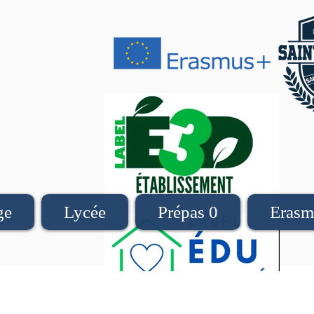
ge
Lycée
Prépas 0
Erasm