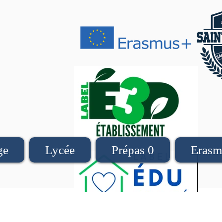
ge
Lycée
Prépas 0
Erasm