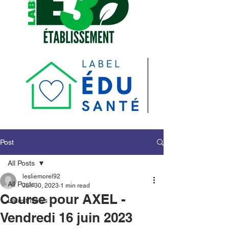
Post
All Posts
lesliemorel92
All Posts
Jun 30, 2023
1 min read
Course pour AXEL -
Latest News
Vendredi 16 juin 2023