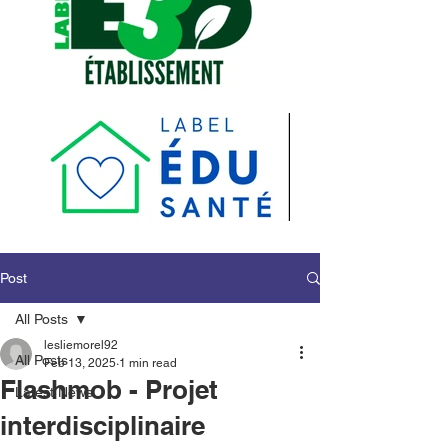
Post
All Posts
lesliemorel92
All Posts
Feb 13, 2025
1 min read
Flashmob - Projet
Latest News
interdisciplinaire