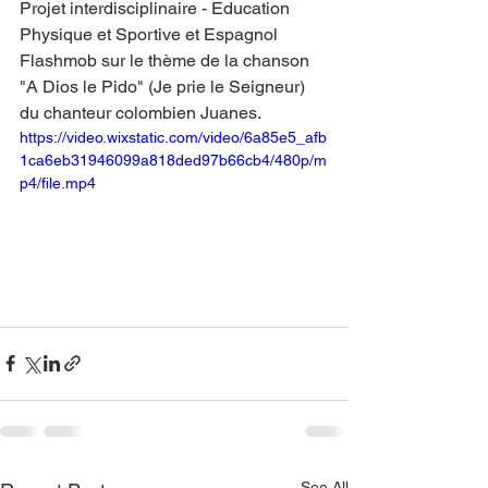
Projet interdisciplinaire - Education 
Physique et Sportive et Espagnol 
Flashmob sur le thème de la chanson 
"A Dios le Pido" (Je prie le Seigneur) 
du chanteur colombien Juanes.
https://video.wixstatic.com/video/6a85e5_afb
1ca6eb31946099a818ded97b66cb4/480p/m
p4/file.mp4
See All