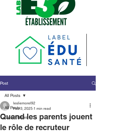
Post
All Posts
lesliemorel92
All Posts
Feb 3, 2025
1 min read
Quand les parents jouent
Latest News
le rôle de recruteur