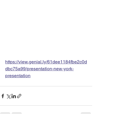
https://view.genial.ly/61dee1184fbe2c0d
dbc75a99/presentation-new-york-
presentation
See All