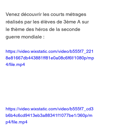
Venez découvrir les courts métrages 
réalisés par les élèves de 3ème A sur 
le thème des héros de la seconde 
guerre mondiale :
https://video.wixstatic.com/video/b555f7_221
8e81667db443881ff81e0a08c6f6f/1080p/mp
4/file.mp4
https://video.wixstatic.com/video/b555f7_cd3
b6b4c6cd9413eb3a88341f1077be1/360p/m
p4/file.mp4