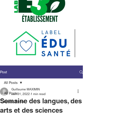
Post
All Posts
Guillaume MAXIMIN
All Posts
Jan 31, 2022
1 min read
Semaine des langues, des
Latest News
arts et des sciences