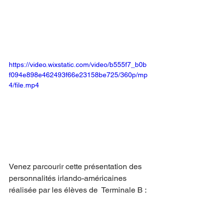
https://video.wixstatic.com/video/b555f7_b0b
f094e898e462493f66e23158be725/360p/mp
4/file.mp4
Venez parcourir cette présentation des 
personnalités irlando-américaines 
réalisée par les élèves de  Terminale B :