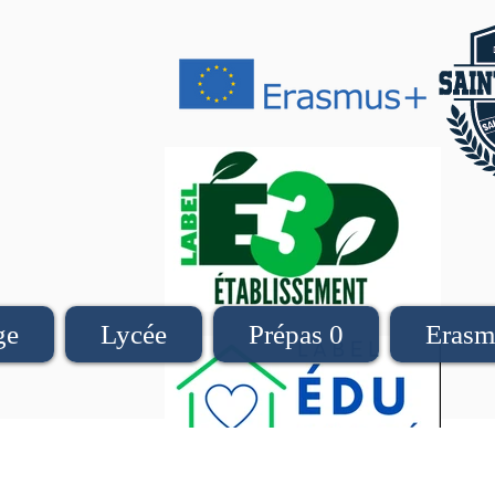
ge
Lycée
Prépas 0
Erasm