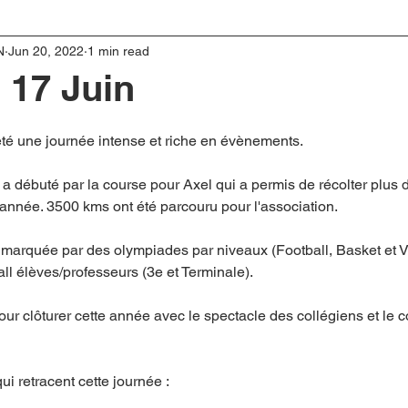
N
Jun 20, 2022
1 min read
 17 Juin
té une journée intense et riche en évènements.
e a débuté par la course pour Axel qui a permis de récolter plus
e année. 3500 kms ont été parcouru pour l'association.
ut marquée par des olympiades par niveaux (Football, Basket et Vo
ll élèves/professeurs (3e et Terminale).
pour clôturer cette année avec le spectacle des collégiens et le 
i retracent cette journée :