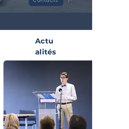
Contacts
Actu
alités