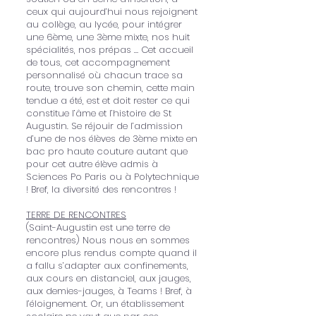
ceux qui aujourd’hui nous rejoignent
au collège, au lycée, pour intégrer
une 6ème, une 3ème mixte, nos huit
spécialités, nos prépas … Cet accueil
de tous, cet accompagnement
personnalisé où chacun trace sa
route, trouve son chemin, cette main
tendue a été, est et doit rester ce qui
constitue l’âme et l’histoire de St
Augustin. Se réjouir de l’admission
d’une de nos élèves de 3ème mixte en
bac pro haute couture autant que
pour cet autre élève admis à
Sciences Po Paris ou à Polytechnique
! Bref, la diversité des rencontres !
TERRE DE RENCONTRES
(Saint-Augustin est une terre de
rencontres) Nous nous en sommes
encore plus rendus compte quand il
a fallu s’adapter aux confinements,
aux cours en distanciel, aux jauges,
aux demies-jauges, à Teams ! Bref, à
l’éloignement. Or, un établissement