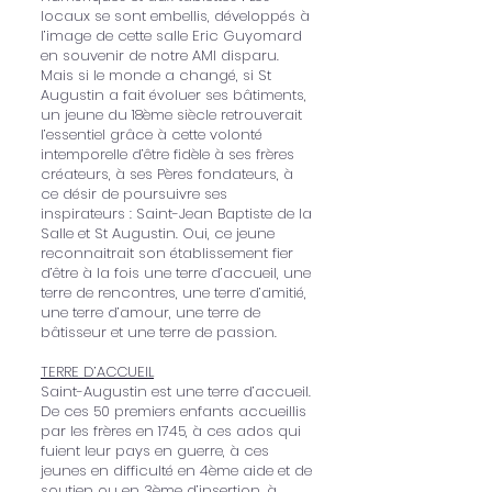
locaux se sont embellis, développés à
l’image de cette salle Eric Guyomard
en souvenir de notre AMI disparu.
Mais si le monde a changé, si St
Augustin a fait évoluer ses bâtiments,
un jeune du 18ème siècle retrouverait
l’essentiel grâce à cette volonté
intemporelle d’être fidèle à ses frères
créateurs, à ses Pères fondateurs, à
ce désir de poursuivre ses
inspirateurs : Saint-Jean Baptiste de la
Salle et St Augustin. Oui, ce jeune
reconnaitrait son établissement fier
d’être à la fois une terre d’accueil, une
terre de rencontres, une terre d’amitié,
une terre d’amour, une terre de
bâtisseur et une terre de passion.
TERRE D’ACCUEIL
Saint-Augustin est une terre d’accueil.
De ces 50 premiers enfants accueillis
par les frères en 1745, à ces ados qui
fuient leur pays en guerre, à ces
jeunes en difficulté en 4ème aide et de
soutien ou en 3ème d’insertion, à