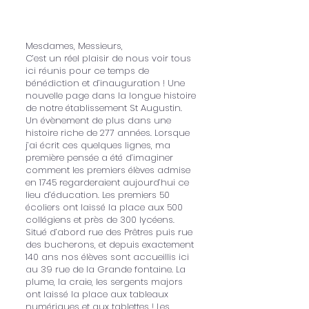
Mesdames, Messieurs,
C’est un réel plaisir de nous voir tous
ici réunis pour ce temps de
bénédiction et d’inauguration ! Une
nouvelle page dans la longue histoire
de notre établissement St Augustin.
Un évènement de plus dans une
histoire riche de 277 années. Lorsque
j’ai écrit ces quelques lignes, ma
première pensée a été d’imaginer
comment les premiers élèves admise
en 1745 regarderaient aujourd’hui ce
lieu d’éducation. Les premiers 50
écoliers ont laissé la place aux 500
collégiens et près de 300 lycéens.
Situé d’abord rue des Prêtres puis rue
des bucherons, et depuis exactement
140 ans nos élèves sont accueillis ici
au 39 rue de la Grande fontaine. La
plume, la craie, les sergents majors
ont laissé la place aux tableaux
numériques et aux tablettes ! Les