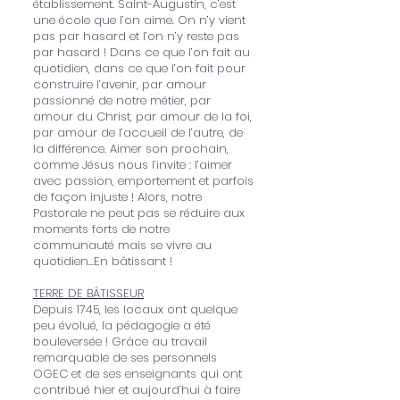
établissement. Saint-Augustin, c’est
une école que l’on aime. On n’y vient
pas par hasard et l’on n’y reste pas
par hasard ! Dans ce que l’on fait au
quotidien, dans ce que l’on fait pour
construire l’avenir, par amour
passionné de notre métier, par
amour du Christ, par amour de la foi,
par amour de l’accueil de l’autre, de
la différence. Aimer son prochain,
comme Jésus nous l’invite : l’aimer
avec passion, emportement et parfois
de façon injuste ! Alors, notre
Pastorale ne peut pas se réduire aux
moments forts de notre
communauté mais se vivre au
quotidien…En bâtissant !
TERRE DE BÂTISSEUR
Depuis 1745, les locaux ont quelque
peu évolué, la pédagogie a été
bouleversée ! Grâce au travail
remarquable de ses personnels
OGEC et de ses enseignants qui ont
contribué hier et aujourd’hui à faire