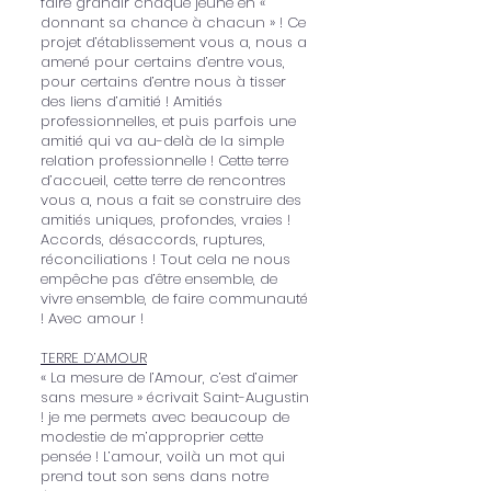
faire grandir chaque jeune en «
donnant sa chance à chacun » ! Ce
projet d’établissement vous a, nous a
amené pour certains d’entre vous,
pour certains d’entre nous à tisser
des liens d’amitié ! Amitiés
professionnelles, et puis parfois une
amitié qui va au-delà de la simple
relation professionnelle ! Cette terre
d’accueil, cette terre de rencontres
vous a, nous a fait se construire des
amitiés uniques, profondes, vraies !
Accords, désaccords, ruptures,
réconciliations ! Tout cela ne nous
empêche pas d’être ensemble, de
vivre ensemble, de faire communauté
! Avec amour !
TERRE D’AMOUR
« La mesure de l’Amour, c’est d’aimer
sans mesure » écrivait Saint-Augustin
! je me permets avec beaucoup de
modestie de m’approprier cette
pensée ! L’amour, voilà un mot qui
prend tout son sens dans notre