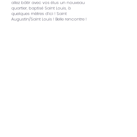
allez bâtir avec vos élus un nouveau
quartier, baptisé Saint Louis, à
quelques mètres d’ici ! Saint
Augustin/Saint Louis ! Belle rencontre !
Que soit ici salué votre soutien ainsi
que celui de votre dévouée première
maire adjointe et celui de l’ensemble
de vos élus !
Que soit également salué et remercié
le soutien professionnel et amical de
mes deux Présidents, des membres du
bureau, des administrateurs de CA
qui ont, quelles que soient la situation
de l’école et les circonstances,
soutenu et accompagné l’ensemble
des projets proposés !
Que soient ici remerciés, les
architectes, l’ensemble des Chefs
d’entreprise, leurs collaboratrices et
collaborateurs pour la pertinence de
leurs projets, leurs conseils avisés,
l’excellence de leur travail et leur
fidélité en toutes circonstances !
Que soit ici salué le soutien sans faille
de mes collègues Chefs