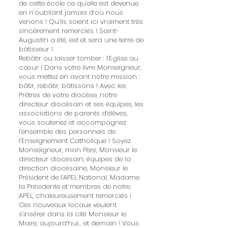
de cette école ce qu’elle est devenue
en n’oubliant jamais d’où nous
venons ! Qu’ils soient ici vraiment très
sincèrement remerciés ! Saint-
Augustin a été, est et sera une terre de
bâtisseur !
Rebâtir ou laisser tomber : l’Eglise au
cœur ! Dans votre livre Monseigneur,
vous mettez en avant notre mission :
bâtir, rebâtir, bâtissons ! Avec les
Prêtres de votre diocèse, notre
directeur diocésain et ses équipes, les
associations de parents d’élèves,
vous soutenez et accompagnez
l’ensemble des personnels de
l’Enseignement Catholique ! Soyez
Monseigneur, mon Père, Monsieur le
directeur diocésain, équipes de la
direction diocésaine, Monsieur le
Président de l’APEL National, Madame
la Présidente et membres de notre
APEL, chaleureusement remerciés !
Ces nouveaux locaux veulent
s’insérer dans la cité Monsieur le
Maire, aujourd’hui… et demain ! Vous